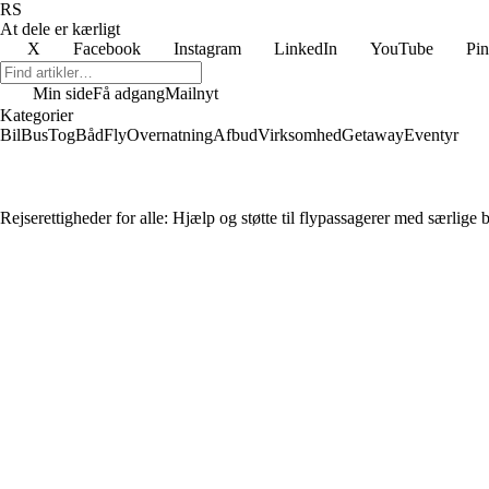
RS
At dele er kærligt
X
Facebook
Instagram
LinkedIn
YouTube
Pin
Min side
Få adgang
Mailnyt
Kategorier
Bil
Bus
Tog
Båd
Fly
Overnatning
Afbud
Virksomhed
Getaway
Eventyr
Rejserettigheder for alle: Hjælp og støtte til flypassagerer med særlige