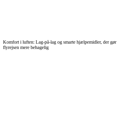
Komfort i luften: Lag-på-lag og smarte hjælpemidler, der gør
flyrejsen mere behagelig